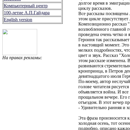
долгое время в эмиграции
Компьютерный центр
циклу рассказов.
100-летие А.П.Гайдара
Все рассказы посвящены 
этом цикле присутствует 
English version
Композиционно рассказ "Х
возлюбленного главной ге
проведена очень четко и 
Героиня так рассказывает
в настоящий момент. Это 
мелких подробностях, что
цвет и звук. Рассказ "Хол
На правах рекламы:
этом рассказе изменена. 
развиваются стремительн
кронпринца, в Петров ден
девятнадцатого июля Ге
По-моему, автор неслучай
голове читателя рисуетс
объявляется война. И все
прощальном вечере. Его п
отъездом. В этот вечер п
- Удивительно ранняя и х
Эта фраза произносится ка
холодная осень, тот осен
подробно, описано каждое