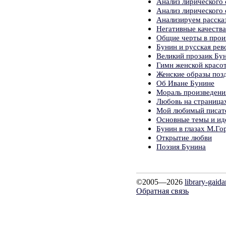
Анализ лирического 
Анализ лирического 
Анализируем расска
Негативные качества
Общие черты в прои
Бунин и русская ре
Великий прозаик Бу
Гимн женской красот
Женские образы поз
Об Иване Бунине
Мораль произведени
Любовь на страница
Мой любимый писател
Основные темы и ид
Бунин в глазах М.Го
Открытие любви
Поэзия Бунина
©2005—2026
library-gaid
Обратная связь