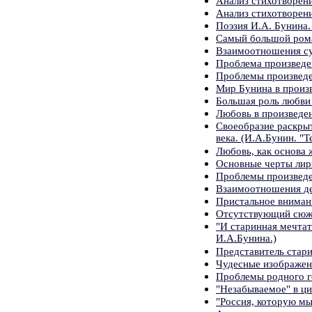
Анализ стихотворен
Анализ стихотворени
Поэзия И.А. Бунина.
Самый большой ром
Взаимоотношения су
Проблема произведе
Проблемы произвед
Мир Бунина в произ
Большая роль любви
Любовь в произведен
Своеобразие раскры
века. (И.А.Бунин. "Т
Любовь, как основа 
Основные черты лир
Проблемы произвед
Взаимоотношения дет
Пристальное вниман
Отсутствующий сюже
"И старинная мечтат
И.А.Бунина.)
Представитель стари
Чудесные изображен
Проблемы родного г
"Незабываемое" в ци
"Россия, которую мы