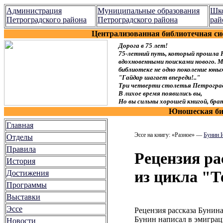
Администрация
Муниципальные образования
Шко
Петроградского района
Петроградского района
рай
Централизованная библиотечная си
Дорога в 75 лет!
75-летний путь, который прошла 
вдохновенными поисками нового. Мы
библиотеке не одно поколение юн
"Гайдар шагает впереди!.."
Три четверти столетья Петроград
В лихое время появились вы,
Но вы сильны хорошей книгой, брат
Юношеская биб
Главная
Эссе на книгу: «Разное» —
Бунин 
Отделы
Правила
Рецензия ра
История
из цикла "Т
Достижения
Программы
Выставки
Эссе
Рецензия рассказа Бунин
Бунин написал в эмиграци
Новости