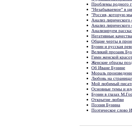
Проблемы родного г
"Незабываемое" в ци
"Россия, которую мы
Анализ лирического 
Анализ лирического 
Анализируем расска
Негативные качества
Общие черты в прои
Бунин и русская ре
Великий прозаик Бу
Гимн женской красот
Женские образы поз
Об Иване Бунине
Мораль произведени
Любовь на страница
Мой любимый писател
Основные темы и ид
Бунин в глазах М.Го
Открытие любви
Поэзия Бунина
Поэтическое слово И