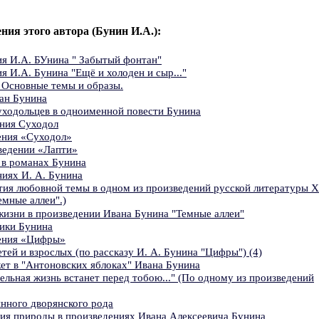
ения этого автора (Бунин И.А.):
ия И.А. БУнина " Забытый фонтан"
я И.А. Бунина "Ещё и холоден и сыр..."
 Основные темы и образы.
ан Бунина
ходольцев в одноименной повести Бунина
ния Суходол
ения «Суходол»
ведении «Лапти»
 в романах Бунина
иях И. А. Бунина
тия любовной темы в одном из произведений русской литературы 
емные аллеи".)
жизни в произведении Ивана Бунина "Темные аллеи"
ики Бунина
ения «Цифры»
ей и взрослых (по рассказу И. А. Бунина "Цифры") (4)
т в "Антоновских яблоках" Ивана Бунина
ельная жизнь встанет перед тобою..." (По одному из произведений
нного дворянского рода
ия природы в произведениях Ивана Алексеевича Бунина