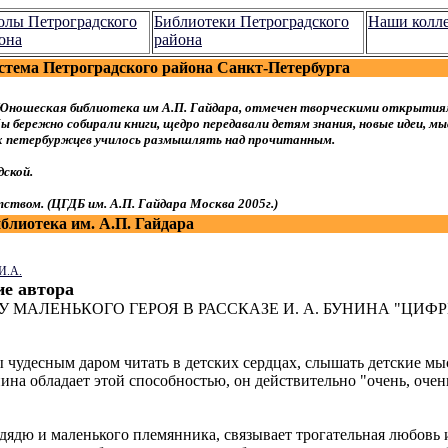
лы Петроградского
Библиотеки Петроградского
Наши колл
она
района
стема Петроградского района Санкт-Петербурга
Юношеская библиотека им А.П. Гайдара, отмечен творческими открытия
 бережно собирали книги, щедро передавали детям знания, новые идеи, мы
ых петербуржцев училось размышлять над прочитанным.
ской.
ством. (ЦГДБ им. А.П. Гайдара Москва 2005г.)
лиотека им. А.П. Гайдара
И.А.
е автора
 МАЛЕНЬКОГО ГЕРОЯ В РАССКАЗЕ И. А. БУНИНА "ЦИФ
 чудесным даром читать в детских сердцах, слышать детские мы
нина обладает этой способностью, он действительно "очень, очен
 дядю и маленького племянника, связывает трогательная любовь 