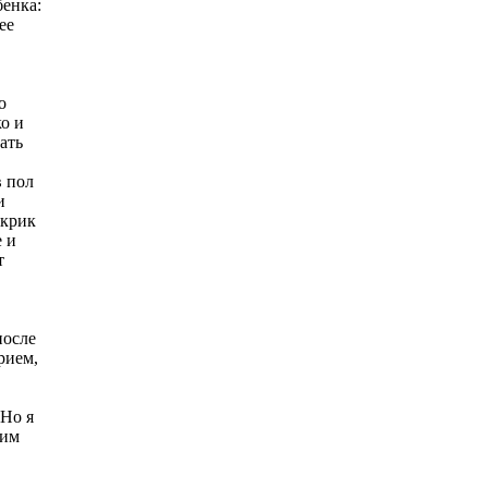
бенка:
ее
о
о и
ать
в пол
и
окрик
е и
т
после
рием,
 Но я
тим