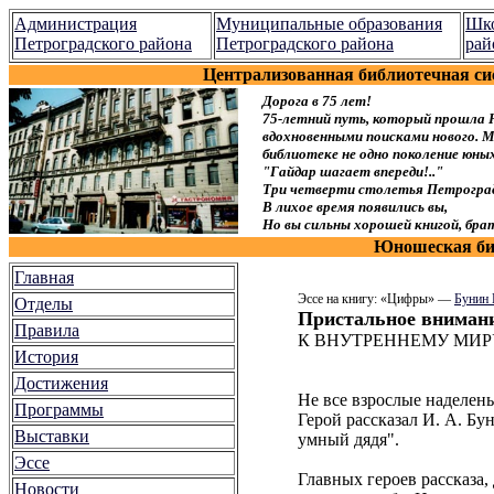
Администрация
Муниципальные образования
Шко
Петроградского района
Петроградского района
рай
Централизованная библиотечная си
Дорога в 75 лет!
75-летний путь, который прошла 
вдохновенными поисками нового. Мы
библиотеке не одно поколение юн
"Гайдар шагает впереди!.."
Три четверти столетья Петроград
В лихое время появились вы,
Но вы сильны хорошей книгой, брат
Юношеская биб
Главная
Эссе на книгу: «Цифры» —
Бунин 
Отделы
Пристальное внимани
Правила
К ВНУТРЕННЕМУ МИРУ
История
Достижения
Не все взрослые наделены
Программы
Герой рассказал И. А. Бу
Выставки
умный дядя".
Эссе
Главных героев рассказа,
Новости