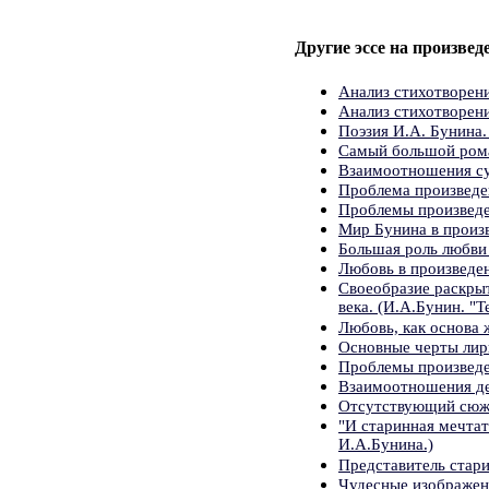
Другие эссе на произвед
Анализ стихотворен
Анализ стихотворени
Поэзия И.А. Бунина.
Самый большой ром
Взаимоотношения су
Проблема произведе
Проблемы произвед
Мир Бунина в произ
Большая роль любви
Любовь в произведен
Своеобразие раскры
века. (И.А.Бунин. "Т
Любовь, как основа 
Основные черты лир
Проблемы произвед
Взаимоотношения дет
Отсутствующий сюже
"И старинная мечтат
И.А.Бунина.)
Представитель стари
Чудесные изображен