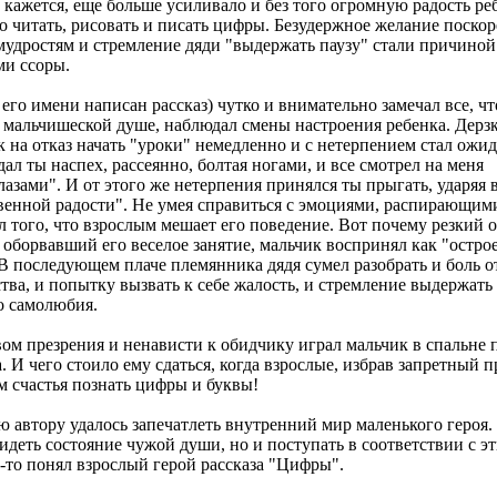
е кажется, еще больше усиливало и без того огромную радость ре
о читать, рисовать и писать цифры. Безудержное желание поскор
мудростям и стремление дяди "выдержать паузу" стали причиной
и ссоры.
 его имени написан рассказ) чутко и внимательно замечал все, чт
 мальчишеской душе, наблюдал смены настроения ребенка. Дерзк
 на отказ начать "уроки" немедленно и с нетерпением стал ожид
дал ты наспех, рассеянно, болтая ногами, и все смотрел на меня
зами". И от этого же нетерпения принялся ты прыгать, ударяя 
венной радости". Не умея справиться с эмоциями, распирающим
л того, что взрослым мешает его поведение. Вот почему резкий 
оборвавший его веселое занятие, мальчик воспринял как "остро
В последующем плаче племянника дядя сумел разобрать и боль о
ва, и попытку вызвать к себе жалость, и стремление выдержать
го самолюбия.
вом презрения и ненависти к обидчику играл мальчик в спальне 
 И чего стоило ему сдаться, когда взрослые, избрав запретный п
 счастья познать цифры и буквы!
 автору удалось запечатлеть внутренний мир маленького героя.
идеть состояние чужой души, но и поступать в соответствии с э
-то понял взрослый герой рассказа "Цифры".