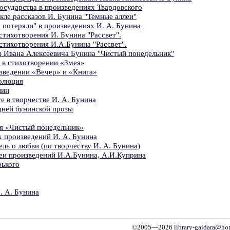
осударства в произведениях Твардовского
кле рассказов И. Бунина "Темные аллеи"
 потеряли" в произведениях И. А. Бунина
стихотворения И. Бунина "Рассвет".
стихотворения И.А.Бунина "Рассвет".
з Ивана Алексеевича Бунина "Чистый понедельник"
 в стихотворении «Змея»
зведении «Вечер» и «Книга»
волюция
нин
е в творчестве И. А. Бунина
дней бунинской прозы
я «Чистый понедельник»
х произведений И. А. Бунина
ь о любви (по творчеству И. А. Бунина)
еи произведений И.А.Бунина, А.И.Куприна
рького
. А. Бунина
©2005—2026
library-gaidara@hot