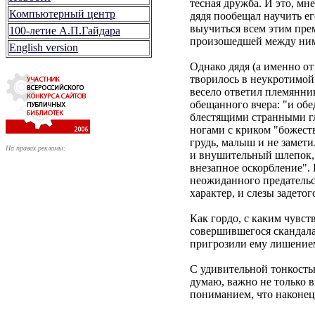
тесная дружба. И это, мн
Компьютерный центр
дядя пообещал научить ег
выучиться всем этим пре
100-летие А.П.Гайдара
произошедшей между ним
English version
Однако дядя (а именно от
творилось в неукротимой
весело ответил племянник
обещанного вчера: "и обе
блестящими странными гла
ногами с криком "божест
грудь, малыш и не замети
На правах рекламы:
и внушительный шлепок, 
внезапное оскорбление". 
неожиданного предательст
характер, и слезы задето
Как гордо, с каким чувст
совершившегося скандала.
пригрозили ему лишением
С удивительной тонкостью
думаю, важно не только в
пониманием, что наконец