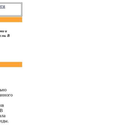
еги
ми и
сли. В
льно
анного
ив
 В
ала
нды.