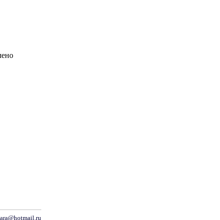
лено
dara@hotmail.ru