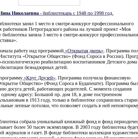
 Нина Николаевна
- библиотекарь с 1948 по 1998 год.
иблиотеки занял 1 место в смотре-конкурсе профессионального
х работников Петроградского района на лучший проект «Моя
у библиотека заняла 3 место в смотре-конкурсе профессионально
ставка».
начала работу над программой
«Открытая дверь»
. Программа по
нститута «Открытое Общество» (Фонд Сороса в России).
Прог
о-психологическую реабилитацию воспитанников Детского дома
билитации безнадзорных детей.
 программу
«Круг Друзей»
. Программа получила финансовую
ткрытое Общество» (Фонд Сороса в Будапеште).
Программа бы
цию досуга детей, работающих родителей.
С момента создания
 одному адресу: Большой пр. дом 18, в доме построенном
льхановым в 1913 году, только в библиотеке сохранились стари
льные лепные потолки, что позволяет создать в ней неповтори
иблиотека собрала уникальный книжный фонд и фонд периодиче
ывает более 50 тысяч экземпляров. В 2003 году библиотека буде
ий журналов и газет. В фонде библиотеки коллекция художестве