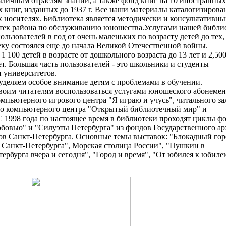
зличным отраслям знаний, а также фонд книг на 10 иностранных
х книг, изданных до 1937 г. Все наши материалы каталогизирова
носителях. Библиотека является методически и консультативн
отек района по обслуживанию юношества.Услугами нашей библи
ользователей в год от очень маленьких по возрасту детей до тех,
ку состоялся еще до начала Великой Отечественной войны.
 100 детей в возрасте от дошкольного возраста до 13 лет и 2,50
ет. Большая часть пользователей - это школьники и студенты
и университетов.
уделяем особое внимание детям с проблемами в обучении.
воим читателям воспользоваться услугами юношеского абонемен
омпьютерного игрового центра "Я играю и учусь", читального за
о компьютерного центра "Открытый библиотечный мир" и
 1998 года по настоящее время в библиотеки проходят циклы ф
юбовью" и "Силуэты Петербурга" из фондов Государственного ар
 Санкт-Петербурга. Основные темы выставок: "Блокадный гор
Санкт-Петербурга", Морская столица России", "Пушкин в
ербурга вчера и сегодня", "Город и время", "От юбилея к юбиле