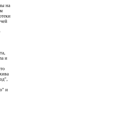
ны на
ым
отеки
 чей
0
та,
ла и
ото
хива
од",
ю" и