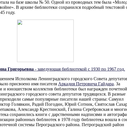
отала на базе школы № 50. Одной из проводных тем была «Моло
войне». В архиве библиотеки сохранился подробный текстовой 
45 году.
ина Григорьевна
- заведующая библиотекой с 1930 по 1967 год.
ешением Исполкома Ленинградского городского Совета депутато
было присвоено имя писателя
Аркадия Петровича Гайдара
. За
ми и юношеством коллектив библиотеки был награжден почетно
нградского городского совета депутатов трудящихся. В разные
и приходили самые популярные писатели нашей страны: Самуил
иктор Голявкин, Радий Погодин, Юрий Сотник, Святослав Саха
епакова, Александр Крестинский, Галина Серебровская и многи
отека сохранились книги с дарственными надписями и автограф
изации районных библиотек в 1978 году библиотека вошла в со
отечной системы Пероградского района. Петроградский район