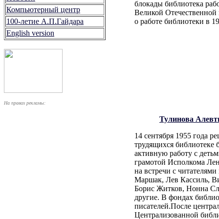
блокады библиотека раб
Компьютерный центр
Великой Отечественной 
100-летие А.П.Гайдара
о работе библиотеки в 19
English version
На правах рекламы:
Тулинова Алевт
14 сентября 1955 года р
трудящихся библиотеке 
активную работу с деть
грамотой Исполкома Лени
на встречи с читателям
Маршак, Лев Кассиль, В
Борис Житков, Нонна Сл
другие. В фондах библи
писателей.После централ
Централизованной библи