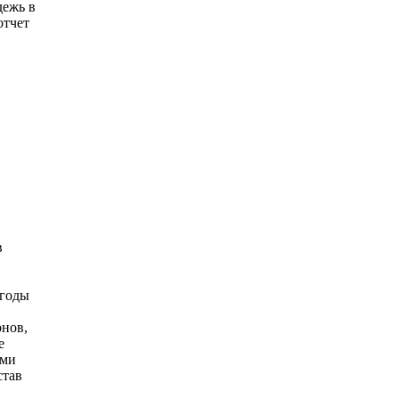
дежь в
отчет
в
й
 годы
рнов,
е
ами
став