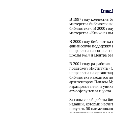
Герке
В 1997 году коллектив б
мастерства библиотечны
библиотека». В 2000 год
мастерства «Книжная вы
В 2000 году библиотека 
финансовую поддержку И
направлена на социальн
школы №14 и Центра реа
В 2001 году разработала
поддержку Института «О
направлена на организа
библиотека находится по
архитектором Павлом Му
изразцовые печи и уника
атмосферу тепла и уюта.
За годы своей работы б
изданий, который насчит
получать 50 наименован