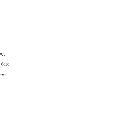
онд
 базе
емя