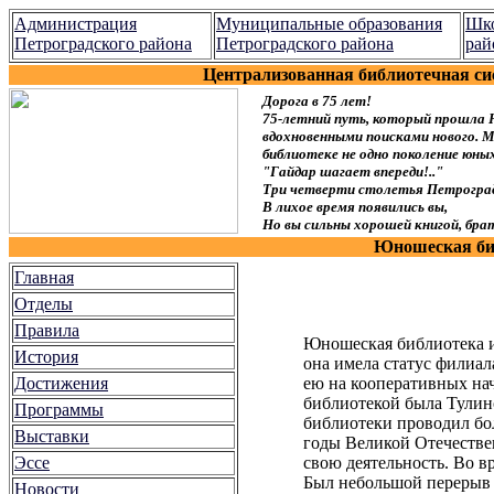
Администрация
Муниципальные образования
Шко
Петроградского района
Петроградского района
рай
Централизованная библиотечная си
Дорога в 75 лет!
75-летний путь, который прошла 
вдохновенными поисками нового. Мы
библиотеке не одно поколение юн
"Гайдар шагает впереди!.."
Три четверти столетья Петроград
В лихое время появились вы,
Но вы сильны хорошей книгой, брат
Юношеская биб
Главная
Отделы
Правила
Юношеская библиотека им
История
она имела статус филиал
Достижения
ею на кооперативных на
библиотекой была Тулино
Программы
библиотеки проводил бо
Выставки
годы Великой Отечестве
Эссе
свою деятельность. Во 
Был небольшой перерыв с
Новости