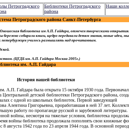
лы Петроградского
Библиотеки Петроградского
Наши колл
она
района
стема Петроградского района Санкт-Петербурга
Юношеская библиотека им А.П. Гайдара, отмечен творческими открытия
 бережно собирали книги, щедро передавали детям знания, новые идеи, мы
ых петербуржцев училось размышлять над прочитанным.
ской.
ством. (ЦГДБ им. А.П. Гайдара Москва 2005г.)
лиотека им. А.П. Гайдара
История нашей библиотеки
. А.П. Гайдара была открыта 15 октября 1930 года. Первонача
а Центральной детской библиотеки Петроградского района, созд
чалах с одной из школьных библиотек. Первой заведующей
ва Алевтина Григорьевна, проработавшая в ней 37 лет. Коллект
льшую работу по пропаганде русской и зарубежной литературы.
нной войны, несмотря на тяжелые условия, библиотека продолж
время войны библиотека продолжала пополнять свои книжные фо
 8 августа 1942 года по 23 апреля 1944 года. В основной период