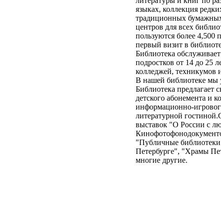
литературы и книг по ра
языках, коллекция редки
традиционных бумажных 
центров для всех библи
пользуются более 4,500 п
первый визит в библиоте
Библиотека обслуживает 1
подростков от 14 до 25 л
колледжей, техникумов 
В нашей библиотеке мы 
Библиотека предлагает с
детского абонемента и к
информационно-игровог
литературной гостиной.С
выставок "О России с л
Кинофотофонодокументов
"Публичные библиотеки 
Петербурге", "Храмы Пет
многие другие.