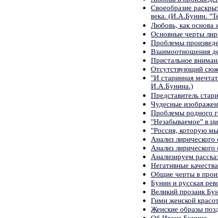
Своеобразие раскры
века. (И.А.Бунин. "Т
Любовь, как основа 
Основные черты лир
Проблемы произвед
Взаимоотношения дет
Пристальное вниман
Отсутствующий сюже
"И старинная мечтат
И.А.Бунина.)
Представитель стари
Чудесные изображен
Проблемы родного г
"Незабываемое" в ци
"Россия, которую мы
Анализ лирического 
Анализ лирического 
Анализируем расска
Негативные качества
Общие черты в прои
Бунин и русская ре
Великий прозаик Бу
Гимн женской красот
Женские образы поз
Об Иване Бунине