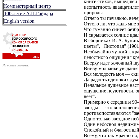
книге стихов, вышедшей в
Компьютерный центр
неопытность двадцатилетн
природы.
100-летие А.П.Гайдара
Отчего ты печально, вече
English version
Оттого ли, что жаль мне 
Что туманно синеет безб
И скрывается солнце вда
В сборниках И. А. Бунина
цветы", "Листопад" (1901
Необычайно чуткий к кра
целостного ощущения кра
Вверху идет холодный ш
На правах рекламы:
Внизу молчанье увяданья.
Вся молодость моя — ски
Да радость одиноких дум
Печальное душевное наст
ощущение неуютности, оп
веет".
Примерно с середины 90-х
звезды — это воплощение
противопоставляются "за
Одно только звездное неб
Один небосвод недвижим
Спокойный и благостный
Всему, что так мрачно по