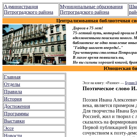
Администрация
Муниципальные образования
Шко
Петроградского района
Петроградского района
рай
Централизованная библиотечная си
Дорога в 75 лет!
75-летний путь, который прошла 
вдохновенными поисками нового. Мы
библиотеке не одно поколение юн
"Гайдар шагает впереди!.."
Три четверти столетья Петроград
В лихое время появились вы,
Но вы сильны хорошей книгой, брат
Юношеская биб
Главная
Эссе на книгу: «Разное» —
Бунин 
Отделы
Поэтическое слово И.
Правила
История
Поэзия Ивана Алексеевич
века, является примером
Достижения
Для творчества Ивана Бун
Программы
Россией, жил и творил с
Выставки
сказалось на формировани
Первой публикацией Буни
Эссе
сочувствием к поэту-дем
Новости