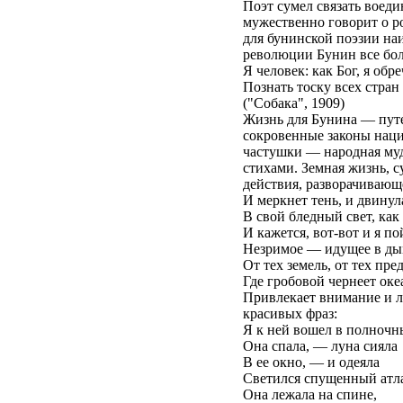
Поэт сумел связать воеди
мужественно говорит о р
для бунинской поэзии наи
революции Бунин все бол
Я человек: как Бог, я обр
Познать тоску всех стран
("Собака", 1909)
Жизнь для Бунина — путе
сокровенные законы наци
частушки — народная муд
стихами. Земная жизнь, 
действия, разворачивающ
И меркнет тень, и двинул
В свой бледный свет, как
И кажется, вот-вот и я п
Незримое — идущее в д
От тех земель, от тех пре
Где гробовой чернеет оке
Привлекает внимание и л
красивых фраз:
Я к ней вошел в полночн
Она спала, — луна сияла
В ее окно, — и одеяла
Светился спущенный атла
Она лежала на спине,