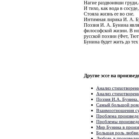
Нагие раздвоивши груди
И тихо, как вода в сосуде,
Стояла жизнь ее во сне.
Интимная лирика И. А. Б
Поэзия И. А. Бунина явл
философской жизни. В но
русской поэзии (Фет, Тютч
Бунина будет жить до тех
Другие эссе на произвед
Анализ стихотворен
Анализ стихотворени
Поэзия И.А. Бунина.
Самый большой ром
Взаимоотношения су
Проблема произведе
Проблемы произвед
Мир Бунина в произ
Большая роль любви
Любовь в произведен