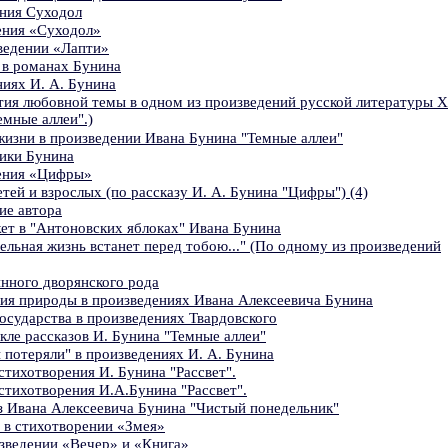
ния Суходол
ения «Суходол»
ведении «Лапти»
 в романах Бунина
иях И. А. Бунина
тия любовной темы в одном из произведений русской литературы 
емные аллеи".)
жизни в произведении Ивана Бунина "Темные аллеи"
ики Бунина
ения «Цифры»
ей и взрослых (по рассказу И. А. Бунина "Цифры") (4)
ие автора
т в "Антоновских яблоках" Ивана Бунина
ельная жизнь встанет перед тобою..." (По одному из произведений
нного дворянского рода
ия природы в произведениях Ивана Алексеевича Бунина
осударства в произведениях Твардовского
кле рассказов И. Бунина "Темные аллеи"
 потеряли" в произведениях И. А. Бунина
стихотворения И. Бунина "Рассвет".
стихотворения И.А.Бунина "Рассвет".
з Ивана Алексеевича Бунина "Чистый понедельник"
 в стихотворении «Змея»
зведении «Вечер» и «Книга»