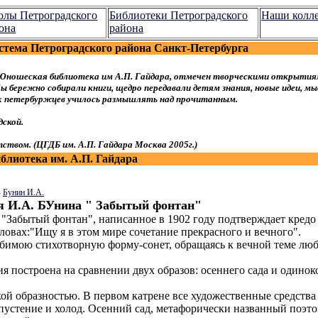
лы Петроградского
Библиотеки Петроградского
Наши колл
она
района
стема Петроградского района Санкт-Петербурга
Юношеская библиотека им А.П. Гайдара, отмечен творческими открытия
 бережно собирали книги, щедро передавали детям знания, новые идеи, мы
ых петербуржцев училось размышлять над прочитанным.
ской.
ством. (ЦГДБ им. А.П. Гайдара Москва 2005г.)
лиотека им. А.П. Гайдара
—
Бунин И.А.
я И.А. БУнина " Забытый фонтан"
"Забытый фонтан", написанное в 1902 году подтверждает кредо
ловах:"Ищу я в этом мире сочетание прекрасного и вечного".
бимою стихотворную форму-сонет, обращаясь к вечной теме лю
я построена на сравнении двух образов: осеннего сада и одинок
ой образностью. В первом катрене все художественные средства
пустение и холод. Осенний сад, метафорически названный поэто