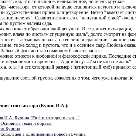
ыпался", как что-то пышное, великолепное, но очень хрупкое.
бря"-метафора, от которой на душе становится неуютно и тревож
ий художественный прием-олицетворение. Ветер "заметает лист
незапно налетая". Сравнение листьев с "испуганной стаей" очень
ы по пустым аллеям сада.
ах возникает образ одинокой девушки. В ее движениях-грация,
ходит, влача по листьям спущенную шаль", долго смотрит на фон
эпитет "застывшая печаль" на ее лице и сравнение "как призрак
сание, те же холод и пустота, что и в осеннем саду. Любовь оказа
. Забытый фонтан стал символом былого счастья.
можно отнести к любовной и философской лирике. Последние с
 и неумолимости времени : "А дни бегут...Им никого не жаль"
х а, о, ы ) и стихотворный размер ( пятистопный ямб) придают с
щущение светлой грусти, сожаления о том, чего уже никогда не
ения этого автора (Бунин И.А.):
я И.А. Бунина "Ещё и холоден и сыр..."
 Основные темы и образы.
ан Бунина
ходольцев в одноименной повести Бунина