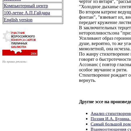
чертог из янтаря", "расс
Компьютерный центр
"Холодное дыханье сентя
Во втором катрене ведущ
100-летие А.П.Гайдара
фонтан", "взвевает их, в
English version
передает кружение листв
В заключительных терцет
неторопливость:она "при
Усиливают образ героини 
душе, вероятно, то же уга
мимолетной, она исчезла
По жанру стихотворение 
говорят о быстротечности
На правах рекламы:
Ассонанс ( повтор гласны
особое звучание и ритм.
Стихотворение рождает о
вернуть.
Другие эссе на произвед
Анализ стихотворени
Поэзия И.А. Бунина.
Самый большой ром
Взаимоотношения су