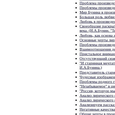
Проблема произведе
Проблемы произвед
Мир Бунина в произ
Большая роль любви
Любовь в произведен
Своеобразие раскры
века. (И.А.Бунин. "Т
Любовь, как основа 
Основные черты лир
Проблемы произвед
Взаимоотношения дет
Пристальное вниман
Отсутствующий сюже
"И старинная мечтат
И.А.Бунина.)
Представитель стари
Чудесные изображен
Проблемы родного г
"Незабываемое" в ци
"Россия, которую мы
Анализ лирического 
Анализ лирического 
Анализируем расска
Негативные качества
Общие черты в прои