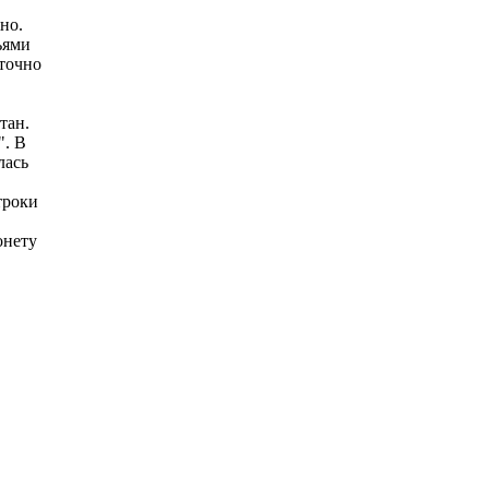
но.
ьями
 точно
тан.
". В
лась
троки
онету