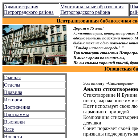
Администрация
Муниципальные образования
Шко
Петроградского района
Петроградского района
рай
Централизованная библиотечная си
Дорога в 75 лет!
75-летний путь, который прошла 
вдохновенными поисками нового. Мы
библиотеке не одно поколение юн
"Гайдар шагает впереди!.."
Три четверти столетья Петроград
В лихое время появились вы,
Но вы сильны хорошей книгой, брат
Юношеская биб
Главная
Эссе на книгу: «Стихотворения» 
Отделы
Анализ стихотворени
Правила
Стихотворение И.Бунина 
История
поэта, выраженное им в с
Поэт использует свою лю
Достижения
гармонии с природой.
Программы
Композиция стихотворени
Выставки
девушки.
Сонет поражает своей ярк
Эссе
призваны подчеркнуть за
Новости