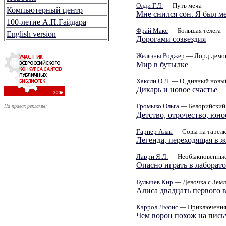
Олди Г.Л.
— Путь меча
Компьютерный центр
Мне снился сон. Я был м
100-летие А.П.Гайдара
Фрай Макс
— Большая телега
English version
Дорогами созвездия
Желязны Роджер
— Лорд демо
Мир в бутылке
Хаксли О.Л.
— О, дивный новы
Дикарь и новое счастье
Громыко Ольга
— Белорийский 
На правах рекламы:
Детство, отрочество, юно
Гарнер Алан
— Совы на тарелк
Легенда, переходящая в 
Ларри Я.Л.
— Необыкновенные 
Опасно играть в лаборат
Булычев Кир
— Девочка с Зем
Алиса двадцать первого 
Кэррол Льюис
— Приключения 
Чем ворон похож на пис