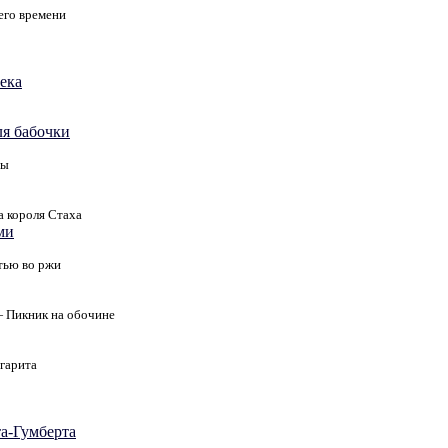
го времени
ека
ля бабочки
вы
 короля Стаха
ми
тью во ржи
 Пикник на обочине
гарита
а-Гумберта