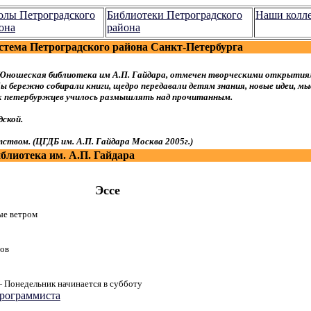
лы Петроградского
Библиотеки Петроградского
Наши колл
она
района
стема Петроградского района Санкт-Петербурга
Юношеская библиотека им А.П. Гайдара, отмечен творческими открытия
 бережно собирали книги, щедро передавали детям знания, новые идеи, мы
ых петербуржцев училось размышлять над прочитанным.
ской.
ством. (ЦГДБ им. А.П. Гайдара Москва 2005г.)
лиотека им. А.П. Гайдара
Эссе
е ветром
ов
Понедельник начинается в субботу
программиста