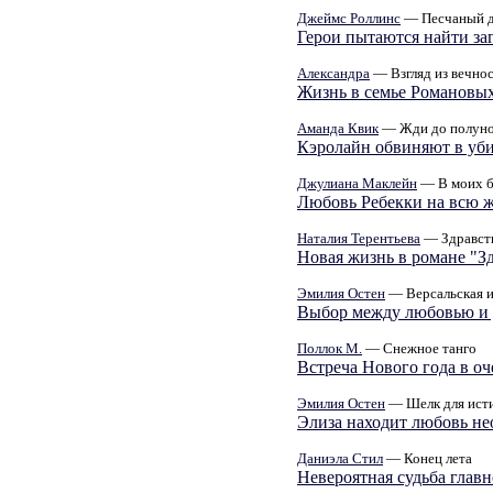
Джеймс Роллинс
— Песчаный д
Герои пытаются найти за
Александра
— Взгляд из вечнос
Жизнь в семье Романовых
Аманда Квик
— Жди до полун
Кэролайн обвиняют в уб
Джулиана Маклейн
— В моих б
Любовь Ребекки на всю 
Наталия Терентьева
— Здравств
Новая жизнь в романе "Зд
Эмилия Остен
— Версальская 
Выбор между любовью и д
Поллок М.
— Снежное танго
Встреча Нового года в о
Эмилия Остен
— Шелк для ист
Элиза находит любовь н
Даниэла Стил
— Конец лета
Невероятная судьба глав