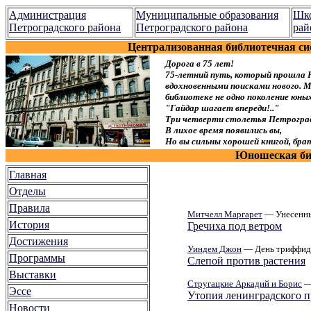
Администрация
Муниципальные образования
Шко
Петроградского района
Петроградского района
рай
Централизованная библиотечная си
Дорога в 75 лет!
75-летний путь, который прошла 
вдохновенными поисками нового. Мы
библиотеке не одно поколение юн
"Гайдар шагает впереди!.."
Три четверти столетья Петроград
В лихое время появились вы,
Но вы сильны хорошей книгой, брат
Юношеская биб
Главная
Отделы
Правила
Митчелл Маргарет
— Унесенны
История
Гречиха под ветром
Достижения
Уиндем Джон
— День триффид
Программы
Слепой против растения
Выставки
Стругацкие Аркадий и Борис
— 
Эссе
Утопия ленинградского 
Новости