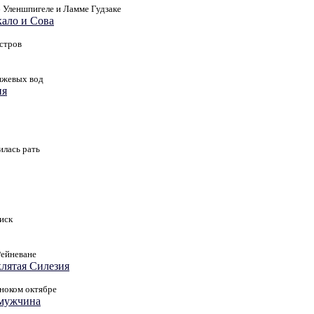
 Уленшпигеле и Ламме Гудзаке
кало и Сова
стров
нжевых вод
ия
илась рать
иск
Рейневане
клятая Силезия
ноком октябре
 мужчина