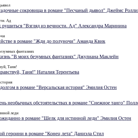
ьявол
гадочные сокровища в романе "Песчаный дьявол" Джеймс Ролли
ти. Ад
 рушиться "Взгляд из вечности. Ад" Александра Маринина
очи
ийстве в романе "Жди до полуночи" Аманда Квик
езумных фантазиях
жизнь "В моих безумных фантазиях" Джулиана Маклейн
уй, Таня!
равствуй, Таня!" Наталия Терентьева
история
олгом в романе "Версальская история" Эмилия Остен
чень необычных обстоятельствах в романе "Снежное танго" Полл
инной леди
еожиданно в романе "Шелк для истинной леди" Эмилия Остен
ной героини в романе "Конец лета" Даниэла Стил