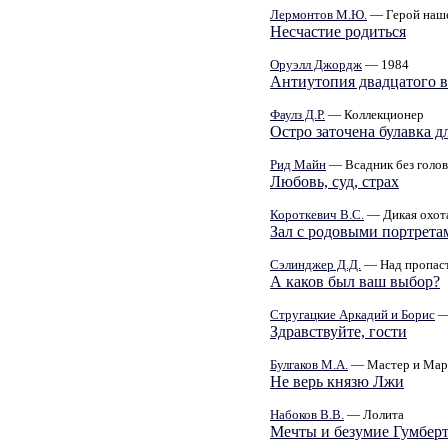
Лермонтов М.Ю.
— Герой наше
Несчастие родиться
Оруэлл Джордж
— 1984
Антиутопия двадцатого в
Фаулз Д.Р.
— Коллекционер
Остро заточена булавка д
Рид Майн
— Всадник без голо
Любовь, суд, страх
Короткевич В.С.
— Дикая охота
Зал с родовыми портрета
Сэлинджер Д.Д.
— Над пропас
А каков был ваш выбор?
Стругацкие Аркадий и Борис
—
Здравствуйте, гости
Булгаков М.А.
— Мастер и Мар
Не верь князю Лжи
Набоков В.В.
— Лолита
Мечты и безумие Гумберт