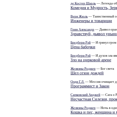
де Костер Шарль
— Легенда об
Комедия и Мудрость, Зер
Верн Жюль
— Таинственный о
Инженеры и товарищи
Грин Александр
— Дьявол ора
Здравствуй, дьявол унын
Бредбери Рэй
— И грянул гром
Цена бабочки
Бредбери Рэй
— И духов зла яв
Зло на цирковой арене
Желязны Роджер
— Бог света
Шел сезон дождей
Олди Г.Л.
— Мессия очищает д
Программист и Закон
Сапковский Анджей
— Сага о 
Несчастная Силезия, про
Желязны Роджер
— Ночь в оди
Кошка и пес, женщина и