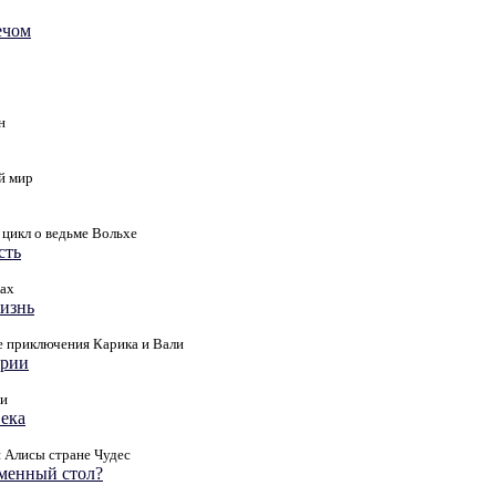
ечом
н
й мир
цикл о ведьме Вольхе
сть
ах
жизнь
приключения Карика и Вали
ории
ли
века
Алисы стране Чудес
ьменный стол?