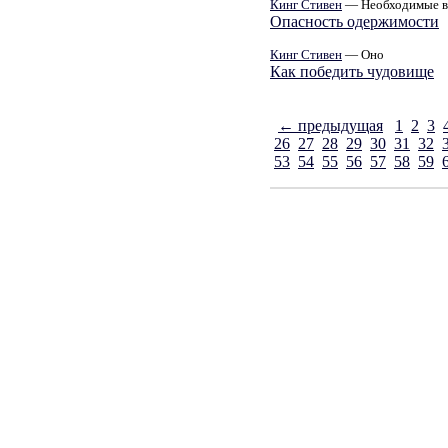
Кинг Стивен
— Необходимые 
Опасность одержимости
Кинг Стивен
— Оно
Как победить чудовище
← предыдущая
1
2
3
26
27
28
29
30
31
32
53
54
55
56
57
58
59