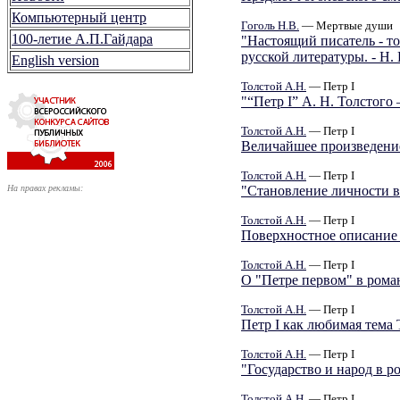
Компьютерный центр
Гоголь Н.В.
— Мертвые души
100-летие А.П.Гайдара
"Настоящий писатель - то
русской литературы. - Н.
English version
Толстой А.Н.
— Петр I
"“Петр I” А. Н. Толстог
Толстой А.Н.
— Петр I
Величайшее произведени
Толстой А.Н.
— Петр I
На правах рекламы:
"Становление личности в
Толстой А.Н.
— Петр I
Поверхностное описание 
Толстой А.Н.
— Петр I
О "Петре первом" в рома
Толстой А.Н.
— Петр I
Петр I как любимая тема 
Толстой А.Н.
— Петр I
"Государство и народ в 
Толстой А.Н.
— Петр I