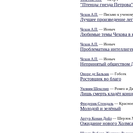
"Птенцы гнезда Петрова"
Чехов А.П.
— Письмо к ученом
Лучшее произведение лег
Чехов А.П.
— Ионыч
Любимые темы Чехова в 
Чехов А.П.
— Ионыч
Проблематика интеллиге
Чехов А.П.
— Ионыч
Непринятый обществом Д
Оноре де Бальзак
— Гобсек
Ростовщик во благо
Уилиям Шекспир
— Ромео и Дж
Лишь смерть кладёт кон
Фредерик Стендаль
— Красное
Молодой и зелёный
Артур Конан Дойл
— Шерлок 
Ожидание нового Холмс