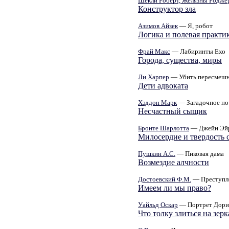
Шекли Роберт, Желязны Родже
Конструктор зла
Азимов Айзек
— Я, робот
Логика и полевая практи
Фрай Макс
— Лабиринты Ехо
Города, существа, миры
Ли Харпер
— Убить пересмеш
Дети адвоката
Хэддон Марк
— Загадочное но
Несчастный сыщик
Бронте Шарлотта
— Джейн Эй
Милосердие и твердость 
Пушкин А.С.
— Пиковая дама
Возмездие алчности
Достоевский Ф.М.
— Преступле
Имеем ли мы право?
Уайльд Оскар
— Портрет Дори
Что толку злиться на зерк