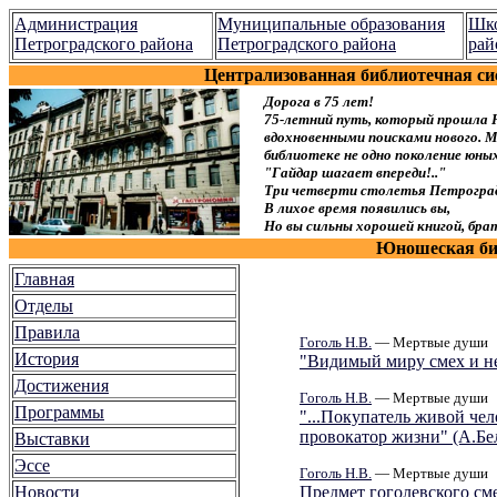
Администрация
Муниципальные образования
Шко
Петроградского района
Петроградского района
рай
Централизованная библиотечная си
Дорога в 75 лет!
75-летний путь, который прошла 
вдохновенными поисками нового. Мы
библиотеке не одно поколение юн
"Гайдар шагает впереди!.."
Три четверти столетья Петроград
В лихое время появились вы,
Но вы сильны хорошей книгой, брат
Юношеская биб
Главная
Отделы
Правила
Гоголь Н.В.
— Мертвые души
История
"Видимый миру смех и не
Достижения
Гоголь Н.В.
— Мертвые души
Программы
"...Покупатель живой че
провокатор жизни" (А.Бе
Выставки
Эссе
Гоголь Н.В.
— Мертвые души
Новости
Предмет гоголевского см