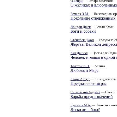
О.Генри
— Четыре миллиона
О жуликах и влюбленны
Ремарк Э.М.
— На западном фр
Поколение отверженных
Лондон Джек
— Белый Клык
Боги и собаки
Стейнбек Джон
— Гроздья гне
Жертвы Великой депресс
Киз Даниэл
— Цветы для Элдж
Человек и мышь в одной 
Толстой А.Н.
— Аэлита
Любовь и Марс
Кларк Артур
— Конец детства
Предназначения рас
Сапковский Анджей
— Сага о 
Борьба предназначений
Булгаков М.А.
— Записки юного
Легко ли в бою?