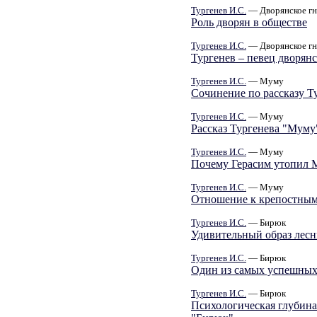
Тургенев И.С.
— Дворянское гн
Роль дворян в обществе
Тургенев И.С.
— Дворянское гн
Тургенев – певец дворянс
Тургенев И.С.
— Муму
Сочинение по рассказу Т
Тургенев И.С.
— Муму
Рассказ Тургенева "Муму
Тургенев И.С.
— Муму
Почему Герасим утопил М
Тургенев И.С.
— Муму
Отношение к крепостным
Тургенев И.С.
— Бирюк
Удивительный образ лес
Тургенев И.С.
— Бирюк
Один из самых успешных
Тургенев И.С.
— Бирюк
Психологическая глубина