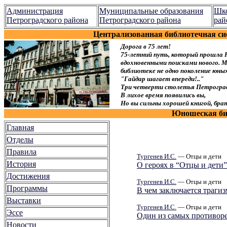
Администрация
Муниципальные образования
Шко
Петроградского района
Петроградского района
рай
Централизованная библиотечная си
Дорога в 75 лет!
75-летний путь, который прошла 
вдохновенными поисками нового. Мы
библиотеке не одно поколение юн
"Гайдар шагает впереди!.."
Три четверти столетья Петроград
В лихое время появились вы,
Но вы сильны хорошей книгой, брат
Юношеская биб
Главная
Отделы
Правила
Тургенев И.С.
— Отцы и дети
История
О героях в “Отцы и дети”
Достижения
Тургенев И.С.
— Отцы и дети
Программы
В чем заключается трагиз
Выставки
Тургенев И.С.
— Отцы и дети
Эссе
Один из самых противоре
Новости