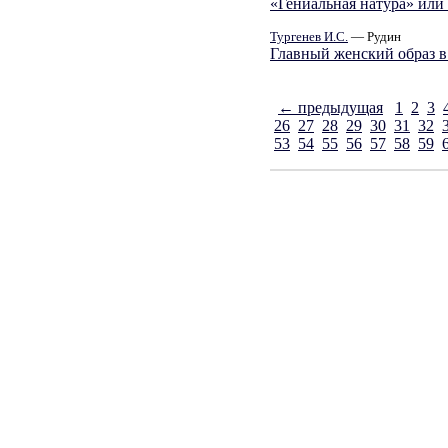
«Гениальная натура» или
Тургенев И.С.
— Рудин
Главный женский образ в
← предыдущая
1
2
3
26
27
28
29
30
31
32
53
54
55
56
57
58
59