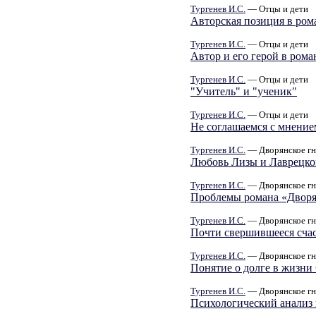
Тургенев И.С.
— Отцы и дети
Авторская позиция в ром
Тургенев И.С.
— Отцы и дети
Автор и его герой в рома
Тургенев И.С.
— Отцы и дети
"Учитель" и "ученик"
Тургенев И.С.
— Отцы и дети
Не соглашаемся с мнени
Тургенев И.С.
— Дворянское гн
Любовь Лизы и Лаврецко
Тургенев И.С.
— Дворянское гн
Проблемы романа «Дворя
Тургенев И.С.
— Дворянское гн
Почти свершившееся сча
Тургенев И.С.
— Дворянское гн
Понятие о долге в жизни
Тургенев И.С.
— Дворянское гн
Психологический анализ 