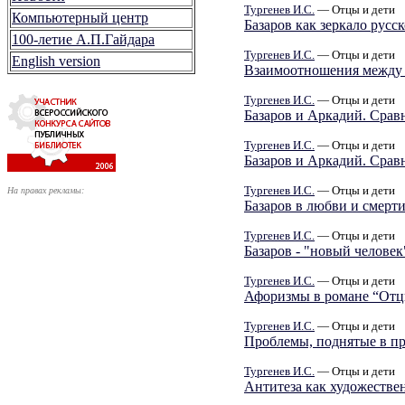
Тургенев И.С.
— Отцы и дети
Компьютерный центр
Базаров как зеркало русс
100-летие А.П.Гайдара
Тургенев И.С.
— Отцы и дети
English version
Взаимоотношения между 
Тургенев И.С.
— Отцы и дети
Базаров и Аркадий. Срав
Тургенев И.С.
— Отцы и дети
Базаров и Аркадий. Срав
Тургенев И.С.
— Отцы и дети
На правах рекламы:
Базаров в любви и смерт
Тургенев И.С.
— Отцы и дети
Базаров - "новый человек
Тургенев И.С.
— Отцы и дети
Афоризмы в романе “Отцы
Тургенев И.С.
— Отцы и дети
Проблемы, поднятые в п
Тургенев И.С.
— Отцы и дети
Антитеза как художествен