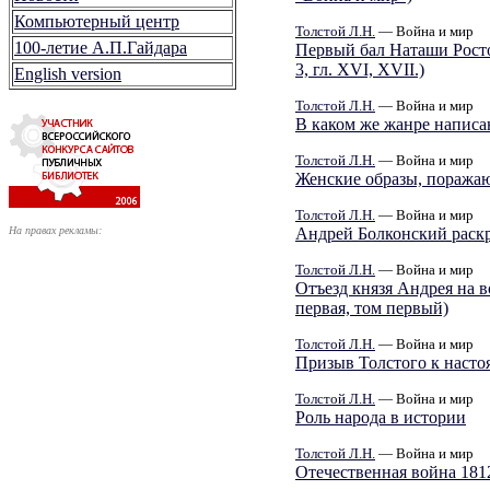
Компьютерный центр
Толстой Л.Н.
— Война и мир
100-летие А.П.Гайдара
Первый бал Наташи Ростов
3, гл. XVI, XVII.)
English version
Толстой Л.Н.
— Война и мир
В каком же жанре написа
Толстой Л.Н.
— Война и мир
Женские образы, поражаю
Толстой Л.Н.
— Война и мир
На правах рекламы:
Андрей Болконский раск
Толстой Л.Н.
— Война и мир
Отъезд князя Андрея на в
первая, том первый)
Толстой Л.Н.
— Война и мир
Призыв Толстого к насто
Толстой Л.Н.
— Война и мир
Роль народа в истории
Толстой Л.Н.
— Война и мир
Отечественная война 1812