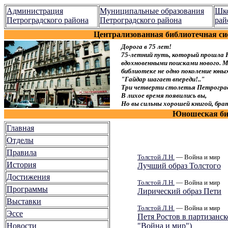
Администрация
Муниципальные образования
Шко
Петроградского района
Петроградского района
рай
Централизованная библиотечная си
Дорога в 75 лет!
75-летний путь, который прошла 
вдохновенными поисками нового. Мы
библиотеке не одно поколение юн
"Гайдар шагает впереди!.."
Три четверти столетья Петроград
В лихое время появились вы,
Но вы сильны хорошей книгой, брат
Юношеская биб
Главная
Отделы
Правила
Толстой Л.Н.
— Война и мир
История
Лучший образ Толстого
Достижения
Толстой Л.Н.
— Война и мир
Программы
Лирический образ Пети
Выставки
Толстой Л.Н.
— Война и мир
Эссе
Петя Ростов в партизанск
Новости
"Война и мир")