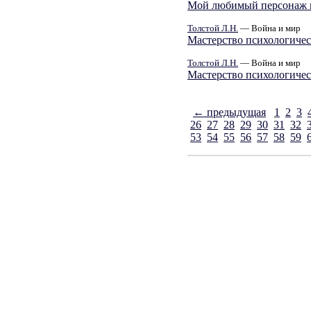
Мой любимый персонаж в
Толстой Л.Н.
— Война и мир
Мастерство психологическ
Толстой Л.Н.
— Война и мир
Мастерство психологическ
← предыдущая
1
2
3
26
27
28
29
30
31
32
53
54
55
56
57
58
59