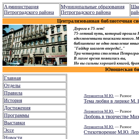
Администрация
Муниципальные образования
Шко
Петроградского района
Петроградского района
рай
Централизованная библиотечная си
Дорога в 75 лет!
75-летний путь, который прошла 
вдохновенными поисками нового. Мы
библиотеке не одно поколение юн
"Гайдар шагает впереди!.."
Три четверти столетья Петроград
В лихое время появились вы,
Но вы сильны хорошей книгой, брат
Юношеская биб
Главная
Отделы
Правила
Лермонтов М.Ю.
— Разное
История
Тема любви в лирике М.
Достижения
Лермонтов М.Ю.
— Разное
Программы
Любовь в творчестве Ми
Выставки
Лермонтов М.Ю.
— Разное
Эссе
Стихотворение М.Ю. Лерм
Новости