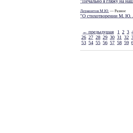
"Печально я гляжу на наш
Лермонтов М.Ю.
— Разное
"О стихотворении М. Ю. 
← предыдущая
1
2
3
26
27
28
29
30
31
32
53
54
55
56
57
58
59