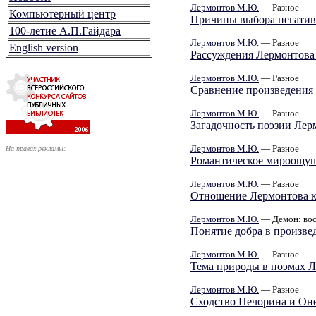
Лермонтов М.Ю.
— Разное
Компьютерный центр
Причины выбора негатив
100-летие А.П.Гайдара
Лермонтов М.Ю.
— Разное
English version
Рассуждения Лермонтова
Лермонтов М.Ю.
— Разное
Сравнение произведения
Лермонтов М.Ю.
— Разное
Загадочность поэзии Лер
Лермонтов М.Ю.
— Разное
На правах рекламы:
Романтическое мироощущ
Лермонтов М.Ю.
— Разное
Отношение Лермонтова к
Лермонтов М.Ю.
— Демон: вос
Понятие добра в произв
Лермонтов М.Ю.
— Разное
Тема природы в поэмах 
Лермонтов М.Ю.
— Разное
Сходство Печорина и Он